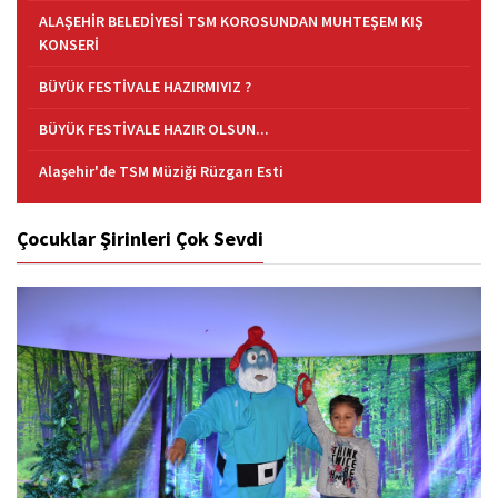
ALAŞEHİR BELEDİYESİ TSM KOROSUNDAN MUHTEŞEM KIŞ
KONSERİ
BÜYÜK FESTİVALE HAZIRMIYIZ ?
BÜYÜK FESTİVALE HAZIR OLSUN...
Alaşehir'de TSM Müziği Rüzgarı Esti
Çocuklar Şirinleri Çok Sevdi