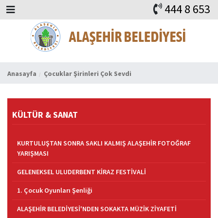
444 8 653
BAŞKAN
ALAŞEHİR
HABERLER
İHALELER
DUYURULAR
KURUMSAL
ALAŞEHİR
VİDEO
FAYDALI ADRESLER
KVKK
iLETİŞİM
Anasayfa
Çocuklar Şirinleri Çok Sevdi
KÜLTÜR & SANAT
KURTULUŞTAN SONRA SAKLI KALMIŞ ALAŞEHİR FOTOĞRAF
YARIŞMASI
GELENEKSEL ULUDERBENT KİRAZ FESTİVALİ
1. Çocuk Oyunları Şenliği
ALAŞEHİR BELEDİYESİ'NDEN SOKAKTA MÜZİK ZİYAFETİ