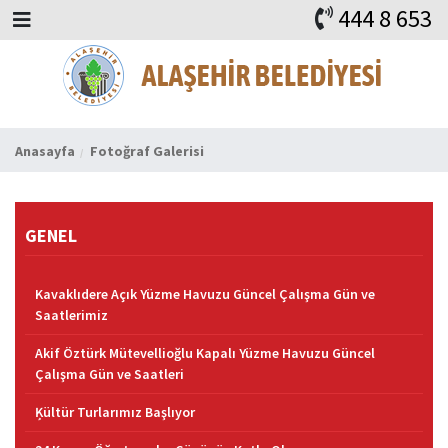
444 8 653
BAŞKAN
ALAŞEHİR
HABERLER
İHALELER
DUYURULAR
KURUMSAL
ALAŞEHİR
VİDEO
FAYDALI ADRESLER
KVKK
iLETİŞİM
Anasayfa
Fotoğraf Galerisi
GENEL
Kavaklıdere Açık Yüzme Havuzu Güncel Çalışma Gün ve
Saatlerimiz
Akif Öztürk Mütevellioğlu Kapalı Yüzme Havuzu Güncel
Çalışma Gün ve Saatleri
Ķültür Turlarımız Başlıyor