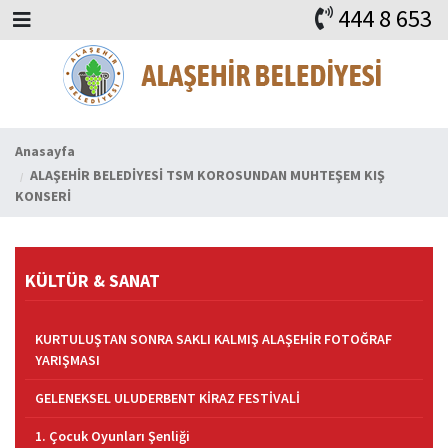
444 8 653
BAŞKAN
ALAŞEHİR
HABERLER
İHALELER
DUYURULAR
KURUMSAL
ALAŞEHİR
VİDEO
FAYDALI ADRESLER
KVKK
iLETİŞİM
Anasayfa
ALAŞEHİR BELEDİYESİ TSM KOROSUNDAN MUHTEŞEM KIŞ
KONSERİ
KÜLTÜR & SANAT
KURTULUŞTAN SONRA SAKLI KALMIŞ ALAŞEHİR FOTOĞRAF
YARIŞMASI
GELENEKSEL ULUDERBENT KİRAZ FESTİVALİ
1. Çocuk Oyunları Şenliği