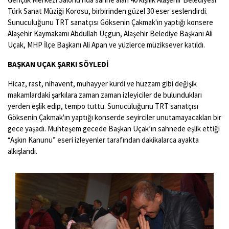
Türk Sanat Müziği Korosu, birbirinden güzel 30 eser seslendirdi.
Sunuculuğunu TRT sanatçısı Göksenin Çakmak'ın yaptığı konsere
Alaşehir Kaymakamı Abdullah Uçgun, Alaşehir Belediye Başkanı Ali
Uçak, MHP İlçe Başkanı Ali Apan ve yüzlerce müziksever katıldı.
BAŞKAN UÇAK ŞARKI SÖYLEDİ
Hicaz, rast, nihavent, muhayyer kürdi ve hüzzam gibi değişik
makamlardaki şarkılara zaman zaman izleyiciler de bulundukları
yerden eşlik edip, tempo tuttu. Sunuculuğunu TRT sanatçısı
Göksenin Çakmak'ın yaptığı konserde seyirciler unutamayacakları bir
gece yaşadı. Muhteşem gecede Başkan Uçak’ın sahnede eşlik ettiği
“Aşkın Kanunu” eseri izleyenler tarafından dakikalarca ayakta
alkışlandı.