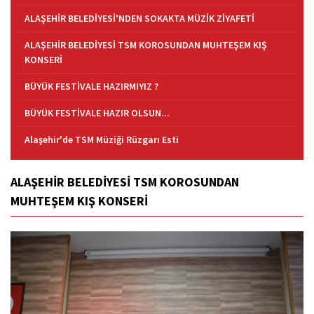
ALAŞEHİR BELEDİYESİ'NDEN SOKAKTA MÜZİK ZİYAFETİ
ALAŞEHİR BELEDİYESİ TSM KOROSUNDAN MUHTEŞEM KIŞ
KONSERİ
BÜYÜK FESTİVALE HAZIRMIYIZ ?
BÜYÜK FESTİVALE HAZIR OLSUN...
Alaşehir'de TSM Müziği Rüzgarı Esti
ALAŞEHİR BELEDİYESİ TSM KOROSUNDAN
MUHTEŞEM KIŞ KONSERİ