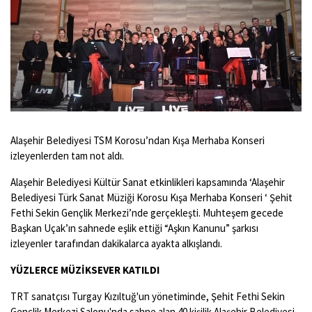
Alaşehir Belediyesi TSM Korosu’ndan Kışa Merhaba Konseri
izleyenlerden tam not aldı.
Alaşehir Belediyesi Kültür Sanat etkinlikleri kapsamında ‘Alaşehir
Belediyesi Türk Sanat Müziği Korosu Kışa Merhaba Konseri ‘ Şehit
Fethi Sekin Gençlik Merkezi’nde gerçekleşti. Muhteşem gecede
Başkan Uçak’ın sahnede eşlik ettiği “Aşkın Kanunu” şarkısı
izleyenler tarafından dakikalarca ayakta alkışlandı.
YÜZLERCE MÜZİKSEVER KATILDI
TRT sanatçısı Turgay Kızıltuğ'un yönetiminde, Şehit Fethi Sekin
Gençlik Merkezi Salonu'nda sahne alan 40 kişilik Alaşehir Belediyesi