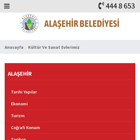
444 8 653
BAŞKAN
ALAŞEHİR
HABERLER
İHALELER
DUYURULAR
KURUMSAL
ALAŞEHİR
VİDEO
FAYDALI ADRESLER
KVKK
iLETİŞİM
Anasayfa
Kültür Ve Sanat Evlerimiz
ALAŞEHİR
Tarihi Yapılar
Ekonomi
Turizm
Coğrafi Konum
Tarihçe