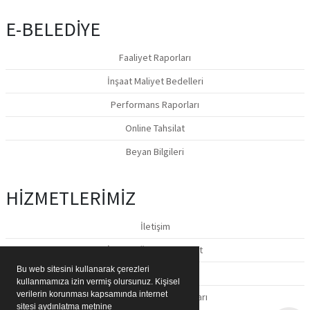
E-BELEDİYE
Faaliyet Raporları
İnşaat Maliyet Bedelleri
Performans Raporları
Online Tahsilat
Beyan Bilgileri
HİZMETLERİMİZ
İletişim
İstek & Öneri & Şikayet
Bu web sitesini kullanarak çerezleri
Basın Materyalleri
kullanmamıza izin vermiş olursunuz. Kişisel
verilerin korunması kapsamında internet
IBAN ve Hesap Numaraları
sitesi aydınlatma metnine