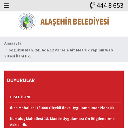
444 8 653
BAŞKAN
ALAŞEHİR
HABERLER
İHALELER
DUYURULAR
KURUMSAL
ALAŞEHİR
VİDEO
FAYDALI ADRESLER
KVKK
iLETİŞİM
Anasayfa
Soğuksu Mah. 241 Ada 12 Parsele Ait Metruk Yapının Web
Sitesi İlanı Hk.
DUYURULAR
GİSEP İLANI
Ilıca Mahallesi 1/1000 Ölçekli İlave Uygulama İmar Planı Hk
Kurtuluş Mahallesi 18. Madde Uygulaması Ön Bilgilendirme
Askısı Hk.