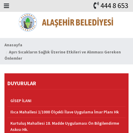
444 8 653
BAŞKAN
ALAŞEHİR
HABERLER
İHALELER
DUYURULAR
KURUMSAL
ALAŞEHİR
VİDEO
FAYDALI ADRESLER
KVKK
iLETİŞİM
Anasayfa
Aşırı Sıcakların Sağlık Üzerine Etkileri ve Alınması Gereken
Önlemler
DUYURULAR
GİSEP İLANI
Ilıca Mahallesi 1/1000 Ölçekli İlave Uygulama İmar Planı Hk
Kurtuluş Mahallesi 18. Madde Uygulaması Ön Bilgilendirme
Askısı Hk.