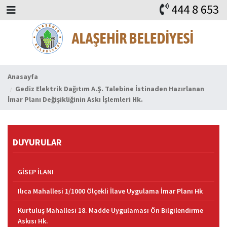
444 8 653
BAŞKAN
ALAŞEHİR
HABERLER
İHALELER
DUYURULAR
KURUMSAL
ALAŞEHİR
VİDEO
FAYDALI ADRESLER
KVKK
iLETİŞİM
Anasayfa
Gediz Elektrik Dağıtım A.Ş. Talebine İstinaden Hazırlanan
İmar Planı Değişikliğinin Askı İşlemleri Hk.
DUYURULAR
GİSEP İLANI
Ilıca Mahallesi 1/1000 Ölçekli İlave Uygulama İmar Planı Hk
Kurtuluş Mahallesi 18. Madde Uygulaması Ön Bilgilendirme
Askısı Hk.