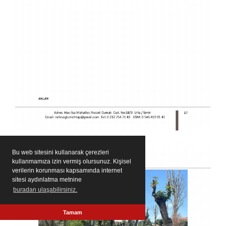
Bu web sitesini kullanarak çerezleri
kullanmamıza izin vermiş olursunuz. Kişisel
verilerin korunması kapsamında internet
sitesi aydınlatma metnine
buradan ulaşabilirsiniz.
Tamam