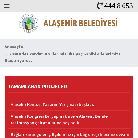
444 8 653
BAŞKAN
ALAŞEHİR
HABERLER
İHALELER
DUYURULAR
KURUMSAL
ALAŞEHİR
VİDEO
FAYDALI ADRESLER
KVKK
iLETİŞİM
Anasayfa
2000 Adet Yardım Kolilerimizi İhtiyaç Sahibi Ailelerimize
Ulaştırıyoruz.
TAMAMLANAN PROJELER
Alaşehir Kentsel Tasarım Yarışması başladı...
Alaşehir Kongresi Evi yapmak üzere Alakent Evinde
restorasyon çalışmalarına başladık
Bağları zarar gören çiftçilerimiz için bağ direği hibemiz devam