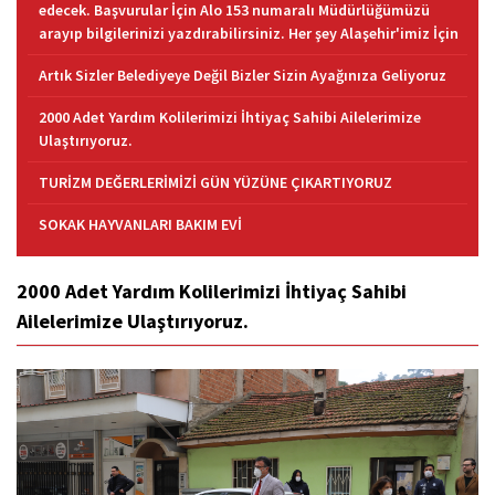
edecek. Başvurular İçin Alo 153 numaralı Müdürlüğümüzü
arayıp bilgilerinizi yazdırabilirsiniz. Her şey Alaşehir'imiz İçin
Artık Sizler Belediyeye Değil Bizler Sizin Ayağınıza Geliyoruz
2000 Adet Yardım Kolilerimizi İhtiyaç Sahibi Ailelerimize
Ulaştırıyoruz.
TURİZM DEĞERLERİMİZİ GÜN YÜZÜNE ÇIKARTIYORUZ
SOKAK HAYVANLARI BAKIM EVİ
2000 Adet Yardım Kolilerimizi İhtiyaç Sahibi
Ailelerimize Ulaştırıyoruz.