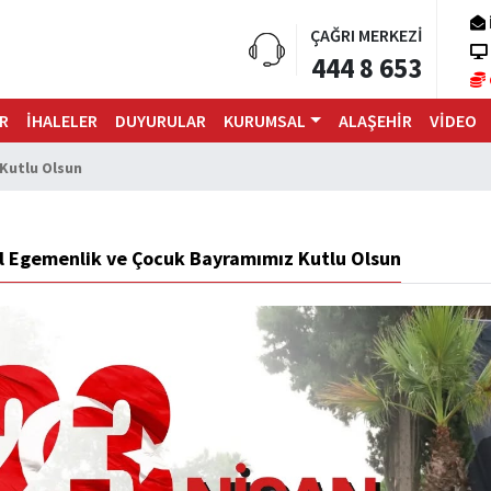
ÇAĞRI MERKEZİ
444 8 653
R
İHALELER
DUYURULAR
KURUMSAL
ALAŞEHİR
VİDEO
Kutlu Olsun
l Egemenlik ve Çocuk Bayramımız Kutlu Olsun