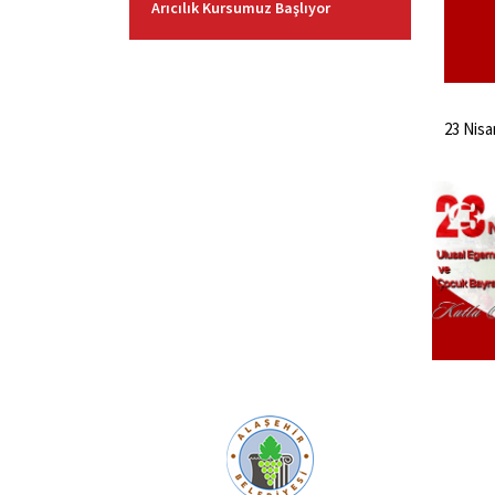
Arıcılık Kursumuz Başlıyor
23 Nisa