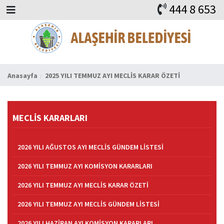
444 8 653
BAŞKAN
ALAŞEHİR
HABERLER
İHALELER
DUYURULAR
KURUMSAL
ALAŞEHİR
VİDEO
FAYDALI ADRESLER
KVKK
iLETİŞİM
Anasayfa
2025 YILI TEMMUZ AYI MECLİS KARAR ÖZETİ
MECLİS KARARLARI
2026 YILI AĞUSTOS AYI MECLİS GÜNDEM LİSTESİ
2026 YILI TEMMUZ AYI KOMİSYON KARARLARI
2026 YILI TEMMUZ AYI MECLİS KARAR ÖZETİ
2026 YILI TEMMUZ AYI MECLİS GÜNDEM LİSTESİ
2026 YILI HAZİRAN AYI KOMİSYON KARARLARI