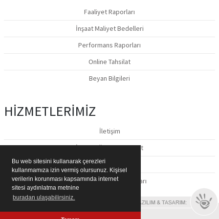
Faaliyet Raporları
İnşaat Maliyet Bedelleri
Performans Raporları
Online Tahsilat
Beyan Bilgileri
HİZMETLERİMİZ
İletişim
İstek & Öneri & Şikayet
Bu web sitesini kullanarak çerezleri
Basın Materyalleri
kullanmamıza izin vermiş olursunuz. Kişisel
verilerin korunması kapsamında internet
IBAN ve Hesap Numaraları
sitesi aydınlatma metnine
buradan ulaşabilirsiniz.
© 2019 Tüm Hakları Saklıdır.