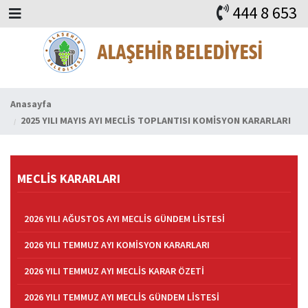
444 8 653
BAŞKAN
ALAŞEHİR
HABERLER
İHALELER
DUYURULAR
KURUMSAL
ALAŞEHİR
VİDEO
FAYDALI ADRESLER
KVKK
iLETİŞİM
Anasayfa
2025 YILI MAYIS AYI MECLİS TOPLANTISI KOMİSYON KARARLARI
MECLİS KARARLARI
2026 YILI AĞUSTOS AYI MECLİS GÜNDEM LİSTESİ
2026 YILI TEMMUZ AYI KOMİSYON KARARLARI
2026 YILI TEMMUZ AYI MECLİS KARAR ÖZETİ
2026 YILI TEMMUZ AYI MECLİS GÜNDEM LİSTESİ