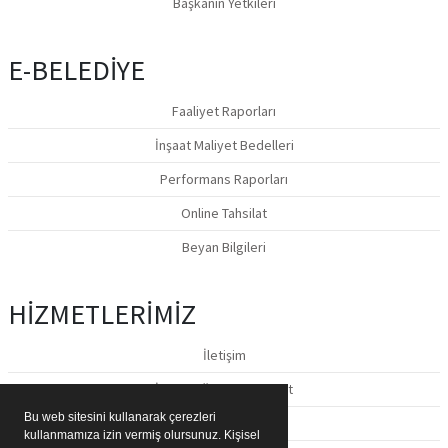
Başkanın Yetkileri
E-BELEDİYE
Faaliyet Raporları
İnşaat Maliyet Bedelleri
Performans Raporları
Online Tahsilat
Beyan Bilgileri
HİZMETLERİMİZ
İletişim
İstek & Öneri & Şikayet
Bu web sitesini kullanarak çerezleri
Basın Materyalleri
kullanmamıza izin vermiş olursunuz. Kişisel