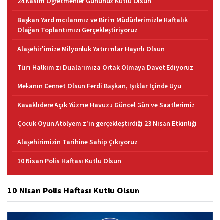
24 Kasım Öğretmenler Gününüz Kutlu Olsun
Başkan Yardımcılarımız ve Birim Müdürlerimizle Haftalık
Olağan Toplantımızı Gerçekleştiriyoruz
Alaşehir'imize Milyonluk Yatırımlar Hayırlı Olsun
Tüm Halkımızı Dualarımıza Ortak Olmaya Davet Ediyoruz
Mekanın Cennet Olsun Ferdi Başkan, Işıklar İçinde Uyu
Kavaklıdere Açık Yüzme Havuzu Güncel Gün ve Saatlerimiz
Çocuk Oyun Atölyemiz'in gerçekleştirdiği 23 Nisan Etkinliği
Alaşehirimizin Tarihine Sahip Çıkıyoruz
10 Nisan Polis Haftası Kutlu Olsun
10 Nisan Polis Haftası Kutlu Olsun