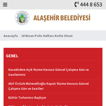
444 8 653
BAŞKAN
ALAŞEHİR
HABERLER
İHALELER
DUYURULAR
KURUMSAL
ALAŞEHİR
VİDEO
FAYDALI ADRESLER
KVKK
iLETİŞİM
Anasayfa
10 Nisan Polis Haftası Kutlu Olsun
GENEL
Kavaklıdere Açık Yüzme Havuzu Güncel Çalışma Gün ve
Saatlerimiz
Akif Öztürk Mütevellioğlu Kapalı Yüzme Havuzu Güncel
Çalışma Gün ve Saatleri
Ķültür Turlarımız Başlıyor